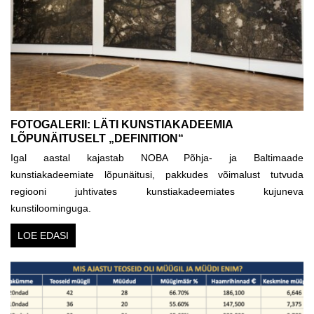
FOTOGALERII: LÄTI KUNSTIAKADEEMIA
LÕPUNÄITUSELT „DEFINITION“
Igal aastal kajastab NOBA Põhja- ja Baltimaade
kunstiakadeemiate lõpunäitusi, pakkudes võimalust tutvuda
regiooni juhtivates kunstiakadeemiates kujuneva
kunstiloominguga.
LOE EDASI