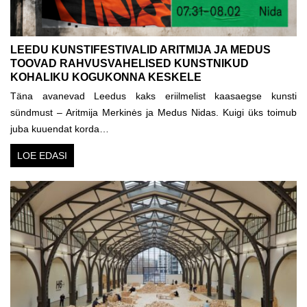
LEEDU KUNSTIFESTIVALID ARITMIJA JA MEDUS
TOOVAD RAHVUSVAHELISED KUNSTNIKUD
KOHALIKU KOGUKONNA KESKELE
Täna avanevad Leedus kaks eriilmelist kaasaegse kunsti
sündmust – Aritmija Merkinės ja Medus Nidas. Kuigi üks toimub
juba kuuendat korda…
LOE EDASI