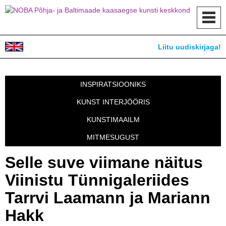
Toggl
navig
Liitu uudiskirjaga!
INSPIRATSIOONIKS
KUNST INTERJÖÖRIS
KUNSTIMAAILM
MITMESUGUST
Selle suve viimane näitus
Viinistu Tünnigaleriides
Tarrvi Laamann ja Mariann
Hakk