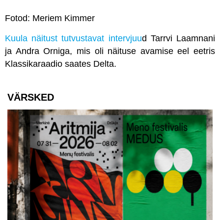
Fotod: Meriem Kimmer
Kuula näitust tutvustavat intervjuu
d Tarrvi Laamnani
ja Andra Orniga, mis oli näituse avamise eel eetris
Klassikaraadio saates Delta.
VÄRSKED