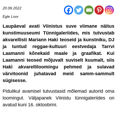
20.09.2022
Egle Loor
Laupäeval avati Viinistus suve viimane näitus
kunstimuuseumi Tünnigaleriides, mis tutvustab
akvarellisti Mariann Haki teoseid ja kunstniku, DJ
ja tuntud reggae-kultuuri eestvedaja Tarrvi
Laamanni kõnekaid maale ja graafikat. Kui
Laamanni teosed mõjuvalt suviselt kuumalt, siis
Hakì akvarelliloomingu pehmed ja sulavad
värvitoonid juhatavad meid samm-sammult
sügisesse.
Pidulikul avamisel tutvustasid mõlemad autorid oma
loomingut. Väljapanek Viinistu tünnigaleriides on
avatud kuni 16. oktoobrini.