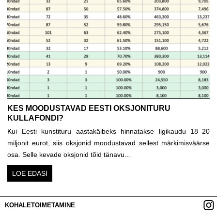
KES MOODUSTAVAD EESTI OKSJONITURU
KULLAFONDI?
Kui Eesti kunstituru aastakäibeks hinnatakse ligikaudu 18–20
miljonit eurot, siis oksjonid moodustavad sellest märkimisväärse
osa. Selle kevade oksjonid tõid tänavu…
LOE EDASI
KOHALETOIMETAMINE