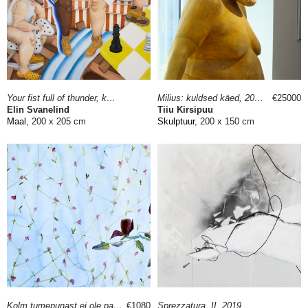
Your fist full of thunder, knocking for a beat to lay a rhyme | the oppressors are confused, 2026
Milius: kuldsed käed, 2007
€25000
Elin Svanelind
Tiiu Kirsipuu
Maal
, 200 x 205 cm
Skulptuur
, 200 x 150 cm
Kolm tumepunast ei ole palju, 2022
€1080
Sprezzatura. II, 2019