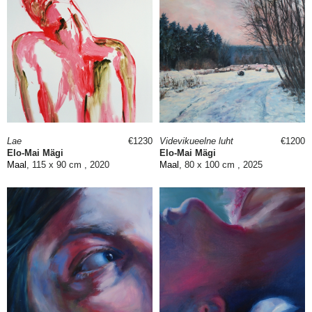
Lae
€1230
Videvikueelne luht
€1200
Elo-Mai Mägi
Elo-Mai Mägi
Maal
, 115 x 90 cm , 2020
Maal
, 80 x 100 cm , 2025