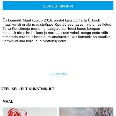
LISA OSTUKORVI
Õli lõuendil. Maal kuulub 2016. aastal kaitstud Tartu Ülikooli
maalikunsti eriala magistriõppe lõputöö seeriasse ning on esitletud
Tartu Kunstimaja monumentaalgaleriis. Teost luues kompas
kunstnik tõe piire hulluse ja normaalsuse vahel, seega seda võib
nimetada terapeutiliseks auto-analüüsiks, kus kunstnik on maaliks
vorminud üha kordunud mõttekujundid.
TULE VAATAMA
VEEL SELLELT KUNSTNIKULT
MAAL