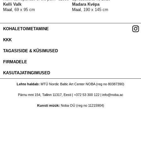
Kelli Valk
Madara Kvēpa
Maal
, 69 x 95 cm
Maal
, 190 x 145 cm
KOHALETOIMETAMINE
KKK
TAGASISIDE & KÜSIMUSED
FIRMADELE
KASUTAJATINGIMUSED
Lehte haldab
MTÜ Nordic Baltic Art Center NOBA (reg no 80387390)
Pärnu mnt 154, Tallinn 11317, Eesti |
+372 53 300 122
|
info@noba.ac
Kunsti müük
Noba OÜ (reg no 11215904)