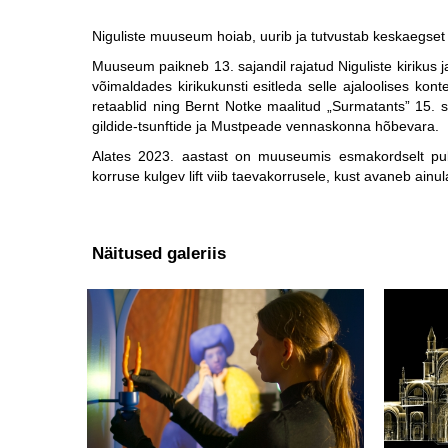
Niguliste muuseum hoiab, uurib ja tutvustab keskaegset 
Muuseum paikneb 13. sajandil rajatud Niguliste kiriku
võimaldades kirikukunsti esitleda selle ajaloolises k
retaablid ning Bernt Notke maalitud „Surmatants” 15. sa
gildide-tsunftide ja Mustpeade vennaskonna hõbevara.
Alates 2023. aastast on muuseumis esmakordselt publik
korruse kulgev lift viib taevakorrusele, kust avaneb ainu
Näitused galeriis