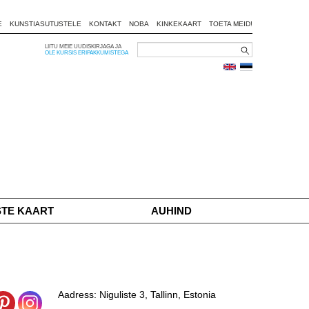
E
KUNSTIASUTUSTELE
KONTAKT
NOBA
KINKEKAART
TOETA MEID!
LIITU MEIE UUDISKIRJAGA JA
OLE KURSIS ERIPAKKUMISTEGA
STE KAART
AUHIND
Aadress: Niguliste 3, Tallinn, Estonia