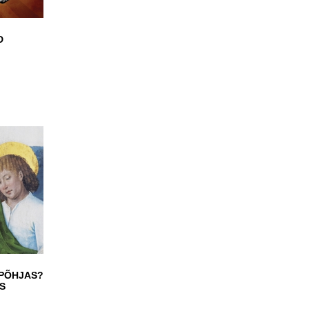
D
HJAS?
S