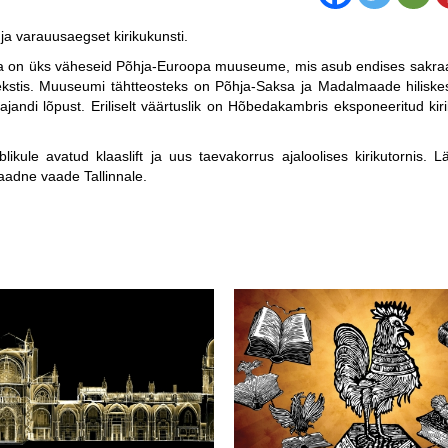
ja varauusaegset kirikukunsti.
s ja on üks väheseid Põhja-Euroopa muuseume, mis asub endises sakra
ontekstis. Muuseumi tähtteosteks on Põhja-Saksa ja Madalmaade hilisk
jandi lõpust. Eriliselt väärtuslik on Hõbedakambris eksponeeritud kir
ule avatud klaaslift ja uus taevakorrus ajaloolises kirikutornis. L
laadne vaade Tallinnale.