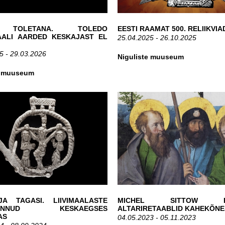
 TOLETANA. TOLEDO
EESTI RAAMAT 500. RELIIKVIA
AALI AARDED KESKAJAST EL
25.04.2025 - 26.10.2025
I
5 - 29.03.2026
Niguliste muuseum
e muuseum
JA TAGASI. LIIVIMAALASTE
MICHEL SITTOW PÕ
RÄNNUD KESKAEGSES
ALTARIRETAABLID KAHEKÕNE
AS
04.05.2023 - 05.11.2023