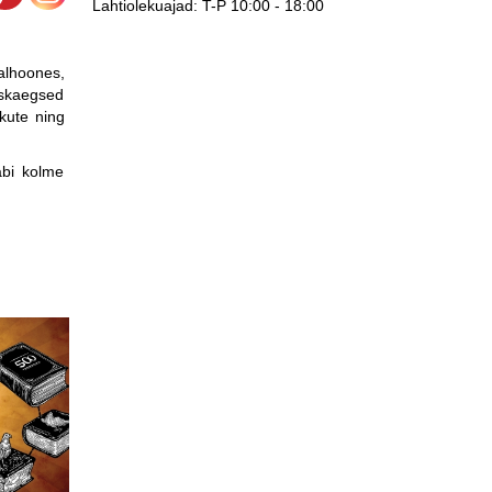
Lahtiolekuajad:
T-P 10:00 - 18:00
alhoones,
eskaegsed
ikute ning
äbi kolme