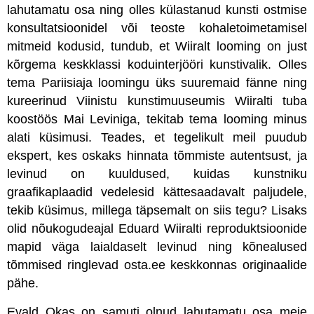
lahutamatu osa ning olles külastanud kunsti ostmise
konsultatsioonidel või teoste kohaletoimetamisel
mitmeid kodusid, tundub, et Wiiralt looming on just
kõrgema keskklassi koduinterjööri kunstivalik. Olles
tema Pariisiaja loomingu üks suuremaid fänne ning
kureerinud Viinistu kunstimuuseumis Wiiralti tuba
koostöös Mai Leviniga, tekitab tema looming minus
alati küsimusi. Teades, et tegelikult meil puudub
ekspert, kes oskaks hinnata tõmmiste autentsust, ja
levinud on
kuuldused,
kuidas kunstniku
graafikaplaadid vedelesid kättesaadavalt paljudele,
tekib küsimus, millega täpsemalt on siis tegu? Lisaks
olid nõukogudeajal
Eduard Wiiralti reproduktsioonide
mapid väga laialdaselt levinud ning kõnealused
tõmmised ringlevad osta.ee keskkonnas originaalide
pähe.
Evald Okas on samuti olnud lahutamatu osa meie