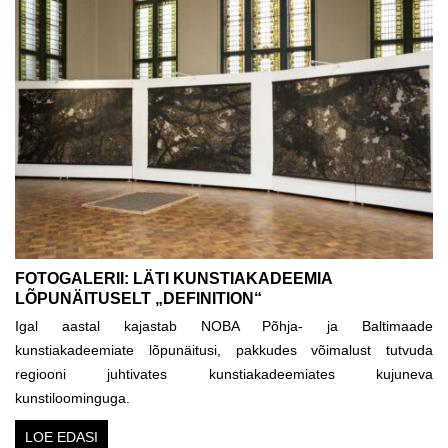
FOTOGALERII: LÄTI KUNSTIAKADEEMIA
LÕPUNÄITUSELT „DEFINITION“
Igal aastal kajastab NOBA Põhja- ja Baltimaade
kunstiakadeemiate lõpunäitusi, pakkudes võimalust tutvuda
regiooni juhtivates kunstiakadeemiates kujuneva
kunstiloominguga.
LOE EDASI