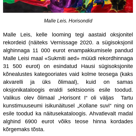
Malle Leis. Horisondid
Malle Leis, kelle looming tegi aastaid oksjonitel
rekordeid (näiteks
Vernissage 2020. a sügisoksjonil
alghinnaga 11 000 eurot enampakkumisele pandud
Malle Leisi maal «Sukmiti aed» müüdi rekordhinnaga
31 500 eurot)
on esindatud Hausi sügisoksjonite
kõnealustes kategooriates vaid kolme teosega (kaks
akvarelli ja üks õlimaal), kuid on samas
oksjonikataloogis eraldi sektsioonis esile toodud.
Valikus olev õlimaal „Horisont I“ oli väljas Tartu
kunstimuuseumi isikunäitusel „Kollane suvi“ ning on
esile toodud ka näitusekataloogis. Ahvatlevalt madal
alghind 6900 eurot võiks teose hinna kordades
kõrgemaks tõsta.