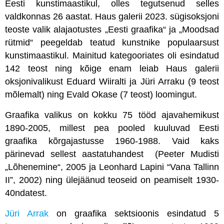
Eesti kunstimaastikul, olles tegutsenud selles
valdkonnas 26 aastat. Haus galerii 2023. sügisoksjoni
teoste valik alajaotustes „Eesti graafika“ ja „Moodsad
rütmid“ peegeldab teatud kunstnike populaarsust
kunstimaastikul. Mainitud kategooriates oli esindatud
142 teost ning kõige enam leiab Haus galerii
oksjonivalikust Eduard Wiiralti ja Jüri Arraku (9 teost
mõlemalt) ning Evald Okase (7 teost) loomingut.
Graafika valikus on kokku 75 tööd ajavahemikust
1890-2005, millest pea pooled kuuluvad Eesti
graafika kõrgajastusse 1960-1988. Vaid kaks
pärinevad sellest aastatuhandest (Peeter Mudisti
„Lõhenemine“, 2005 ja Leonhard Lapini “Vana Tallinn
II”, 2002) ning ülejäänud teoseid on peamiselt 1930-
40ndatest.
Jüri Arrak
on graafika sektsioonis esindatud 5