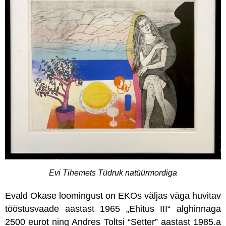
Evi Tihemets Tüdruk natüürmordiga
Evald Okase loomingust on EKOs väljas väga huvitav
tööstusvaade aastast 1965 „Ehitus III“ alghinnaga
2500 eurot ning Andres Toltsi “Setter” aastast 1985.a