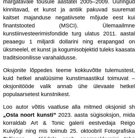
märgatavale tõusule aastatel 2005–2009. Uuringud
kinnitavad, et kunst ja antiik pakuvad suuremat
kaitset majanduse negatiivsete mõjude eest kui
finantstooted (MSCI). Ülemaailmne
kunstiinvesteerimisfondide turg ulatus 2011. aastal
peaaegu 1 miljardi dollarini ning erapangad on
üksmeelel, et kunst ja kogumisobjektid tuleks kaasata
traditsioonilisse varahaldusse.
Oksjonite lõppedes teeme kokkuvõtte tulemustest,
kuid hetkel analüüsime kunstimaastikul toimuvat –
oksjonitööde valik annab ühe ülevaate hetkel
populaarsetest kunstnikest.
Loo autor võttis vaatluse alla mitmed oksjonid sh
„Osta noort kunsti”
2023. aasta sügisoksjon, mida
korraldab
Art & Tonic galerii eestvedaja Reigo
Kuivjõgi ning mis toimub
25. oktoobril Fotografiska