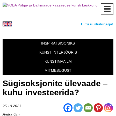
Toggl
navig
Liitu uudiskirjaga!
INSPIRATSIOONIKS
KUNST INTERJÖÖRIS
KUNSTIMAAILM
MITMESUGUST
Sügisoksjonite ülevaade –
kuhu investeerida?
25.10.2023
Andra Orn