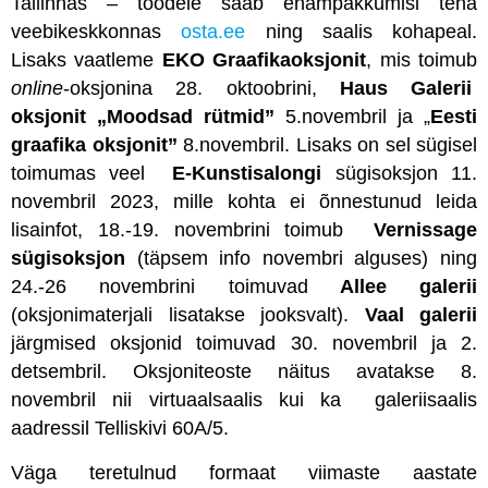
Tallinnas – töödele saab enampakkumisi teha
veebikeskkonnas
osta.ee
ning saalis kohapeal.
Lisaks vaatleme
EKO Graafikaoksjonit
, mis
toimub
online
-oksjonina 28. oktoobrini,
Haus Galerii
oksjonit „Moodsad rütmid”
5.novembril ja „
Eesti
graafika oksjonit”
8.novembril. Lisaks on sel sügisel
toimumas veel
E-Kunstisalongi
sügisoksjon 11.
novembril 2023, mille kohta ei õnnestunud leida
lisainfot, 18.-19. novembrini toimub
Vernissage
sügisoksjon
(täpsem info novembri alguses) ning
24.-26 novembrini toimuvad
Allee galerii
(oksjonimaterjali lisatakse jooksvalt).
Vaal
galerii
järgmised oksjonid toimuvad 30. novembril ja 2.
detsembril. Oksjoniteoste näitus avatakse 8.
novembril nii virtuaalsaalis kui ka galeriisaalis
aadressil Telliskivi 60A/5.
Väga teretulnud formaat viimaste aastate