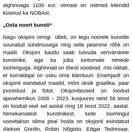
alghinnaga 1100 eur, viimast on mitmed kliendid
küsinud ka NOBAst.
„Osta noort kunsti“
Nagu oksjoni nimigi ütleb, on tegu noorele kunstile
suunatud sündmusega ning selle peamine rõhk on
maalil. Oksjoni kaudu saab tutvuda verivärskete
kunstnike, aga ka juba tuntumate nimede
loominguga. Alghinnad on tõesti soodsad, mis näitab,
et korraldajal on usku oma klientuuri. Enamjaolt on
oksjonil esindatud maalid, mõni üksik graafika, paar
joonistust ja fotot. Oksjoniteosed on loodud
ajavahemikus 2008 – 2023, kusjuures neist 56 teost
on loodud veel sel aastal ning 18 teost 2022. aastal.
Nimekamatest kunstnikest, kelle loomingul
soovitaksin silma peal hoida on oksjonil esindatud
Aleksei Gordin, Robin Nõgisto, Edgar Tedresaar,