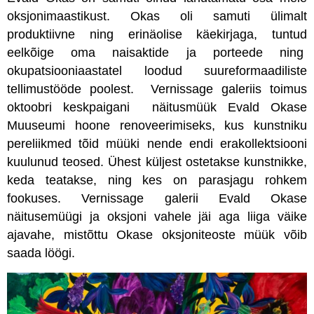
oksjonimaastikust. Okas oli samuti ülimalt
produktiivne ning erinäolise käekirjaga, tuntud
eelkõige oma naisaktide ja porteede ning
okupatsiooniaastatel loodud suureformaadiliste
tellimustööde poolest. Vernissage galeriis toimus
oktoobri keskpaigani näitusmüük Evald Okase
Muuseumi hoone renoveerimiseks, kus kunstniku
pereliikmed tõid müüki nende endi erakollektsiooni
kuulunud teosed. Ühest küljest ostetakse kunstnikke,
keda teatakse, ning kes on parasjagu rohkem
fookuses. Vernissage galerii Evald Okase
näitusemüügi ja oksjoni vahele jäi aga liiga väike
ajavahe, mistõttu Okase oksjoniteoste müük võib
saada löögi.