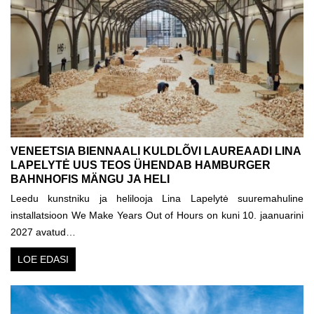
VENEETSIA BIENNAALI KULDLÕVI LAUREAADI LINA
LAPELYTĖ UUS TEOS ÜHENDAB HAMBURGER
BAHNHOFIS MÄNGU JA HELI
Leedu kunstniku ja helilooja Lina Lapelytė suuremahuline
installatsioon We Make Years Out of Hours on kuni 10. jaanuarini
2027 avatud…
LOE EDASI