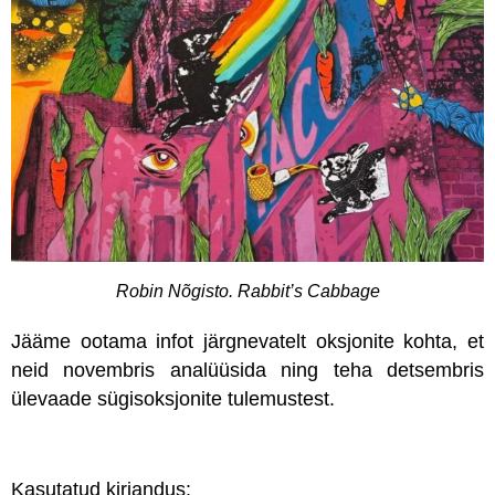
Robin Nõgisto. Rabbit’s Cabbage
Jääme ootama infot järgnevatelt oksjonite kohta, et
neid novembris analüüsida ning teha detsembris
ülevaade sügisoksjonite tulemustest.
Kasutatud kirjandus: