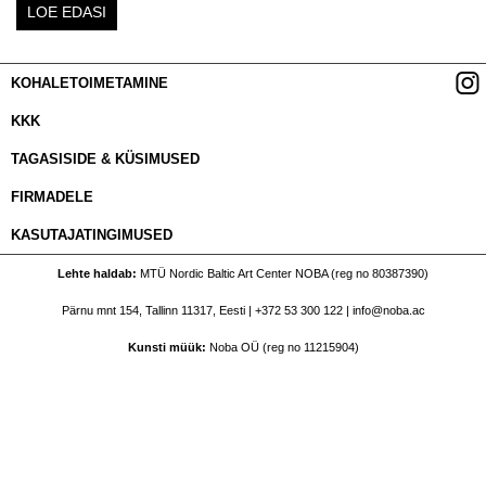
LOE EDASI
KOHALETOIMETAMINE
KKK
TAGASISIDE & KÜSIMUSED
FIRMADELE
KASUTAJATINGIMUSED
Lehte haldab
MTÜ Nordic Baltic Art Center NOBA (reg no 80387390)
Pärnu mnt 154, Tallinn 11317, Eesti |
+372 53 300 122
|
info@noba.ac
Kunsti müük
Noba OÜ (reg no 11215904)