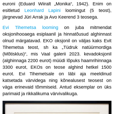
euroni (Eduard Wiiralt „Monika“, 1942). Enim on
esitletud
Leonhard Lapini
loomingut (5 teost),
järgnevad Jüri Arrak ja Avo Keerend 3 teosega.
Evi Tihemetsa looming
on juba mitmendat
oksjonihooaega esiplaanil ja hinnatõusud alghinnast
olnud märgatavad. EKO oksjonil on väljas kaks Evit
Tihemetsa teost, sh ka „Tüdruk natüürmordiga
(Mõtisklus)“, mis Vaal galerii 2023. kevadoksjonil
(alghinnaga 2200 eurot) müüdi lõpuks haamrihinnaga
3300 eurot, EKOs on teose alghind hetkel 1500
eurot. Evi Tihemetsale on läbi aja meeldinud
katsetada värvidega ning kõnealusest teosest on
väga erinevaid tõmmiseid. Antud eksemplar on üks
parimaid ja rikkalikuma värvivalikuga.