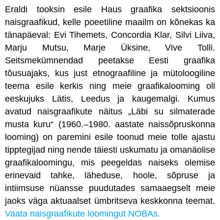
Eraldi tooksin esile Haus graafika sektsioonis
naisgraafikud, kelle poeetiline maailm on kõnekas ka
tänapäeval: Evi Tihemets, Concordia Klar, Silvi Liiva,
Marju Mutsu, Marje Üksine, Vive Tolli.
Seitsmekümnendad peetakse Eesti graafika
tõusuajaks, kus just etnograafiline ja mütoloogiline
teema esile kerkis ning meie graafikalooming oli
eeskujuks Lätis, Leedus ja kaugemalgi. Kumus
avatud naisgraafikute näitus „Läbi su silmaterade
musta kuru“ (
1960.–1980. aastate naissõpruskonna
looming)
on paremini esile toonud meie tolle ajastu
tipptegijad ning nende täiesti uskumatu ja omanäolise
graafikaloomingu, mis peegeldas naiseks olemise
erinevaid tahke, läheduse, hoole, sõpruse ja
intiimsuse nüansse puudutades samaaegselt meie
jaoks väga aktuaalset ümbritseva keskkonna teemat.
Vaata naisgraafikute loomingut NOBAs.