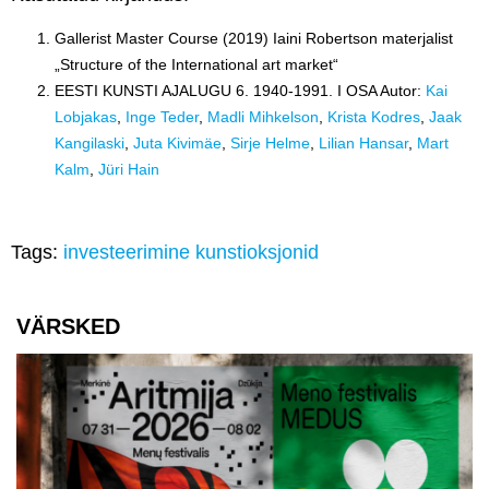
Gallerist Master Course (2019) Iaini Robertson materjalist
„Structure of the International art market“
EESTI KUNSTI AJALUGU 6. 1940-1991. I OSA
Autor:
Kai
Lobjakas
,
Inge Teder
,
Madli Mihkelson
,
Krista Kodres
,
Jaak
Kangilaski
,
Juta Kivimäe
,
Sirje Helme
,
Lilian Hansar
,
Mart
Kalm
,
Jüri Hain
Tags:
investeerimine
kunstioksjonid
VÄRSKED