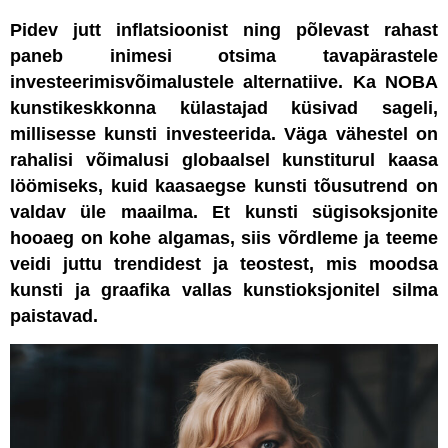
Pidev jutt inflatsioonist ning põlevast rahast
paneb inimesi otsima tavapärastele
investeerimisvõimalustele alternatiive. Ka NOBA
kunstikeskkonna külastajad küsivad sageli,
millisesse kunsti investeerida. Väga vähestel on
rahalisi võimalusi globaalsel kunstiturul kaasa
löömiseks, kuid kaasaegse kunsti tõusutrend on
valdav üle maailma. Et kunsti sügisoksjonite
hooaeg on kohe algamas, siis võrdleme ja teeme
veidi juttu trendidest ja teostest, mis moodsa
kunsti ja graafika vallas kunstioksjonitel silma
paistavad.