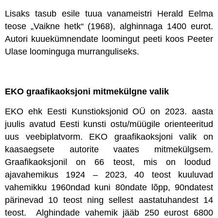
Lisaks tasub esile tuua vanameistri Herald Eelma
teose „Vaikne hetk“ (1968), alghinnaga 1400 eurot.
Autori kuuekümnendate loomingut peeti koos Peeter
Ulase loominguga murranguliseks.
EKO graafikaoksjoni mitmekülgne valik
EKO ehk Eesti Kunstioksjonid OÜ on 2023. aasta
juulis avatud Eesti kunsti ostu/müügile orienteeritud
uus veebiplatvorm. EKO graafikaoksjoni valik on
kaasaegsete autorite vaates mitmekülgsem.
Graafikaoksjonil on 66 teost, mis on loodud
ajavahemikus 1924 – 2023, 40 teost kuuluvad
vahemikku 1960ndad kuni 80ndate lõpp, 90ndatest
pärinevad 10 teost ning sellest aastatuhandest 14
teost. Alghindade vahemik jääb 250 eurost 6800