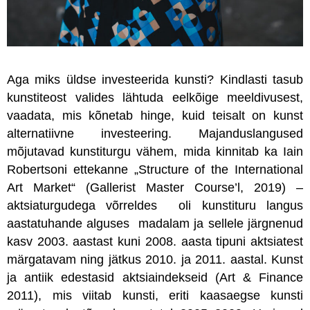
Aga miks üldse investeerida kunsti? Kindlasti tasub
kunstiteost valides lähtuda eelkõige meeldivusest,
vaadata, mis kõnetab hinge, kuid teisalt on kunst
alternatiivne investeering. Majanduslangused
mõjutavad kunstiturgu vähem, mida kinnitab ka Iain
Robertsoni ettekanne „Structure of the International
Art Market“ (Gallerist Master Course’l, 2019) –
aktsiaturgudega võrreldes oli kunstituru langus
aastatuhande alguses madalam ja sellele järgnenud
kasv 2003. aastast kuni 2008. aasta tipuni aktsiatest
märgatavam ning jätkus 2010. ja 2011. aastal. Kunst
ja antiik edestasid aktsiaindekseid (Art & Finance
2011), mis viitab kunsti, eriti kaasaegse kunsti