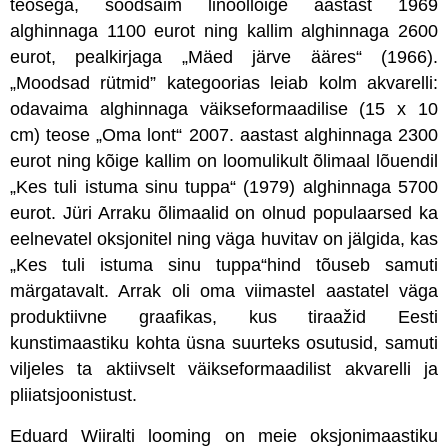
teosega, soodsaim linoollõige aastast 1969
alghinnaga 1100 eurot ning kallim alghinnaga 2600
eurot, pealkirjaga „Mäed järve ääres“ (1966).
„Moodsad rütmid” kategoorias leiab kolm akvarelli:
odavaima alghinnaga väikseformaadilise (15 x 10
cm) teose „Oma lont“ 2007. aastast alghinnaga 2300
eurot ning kõige kallim on loomulikult õlimaal lõuendil
„Kes tuli istuma sinu tuppa“ (1979) alghinnaga 5700
eurot. Jüri Arraku õlimaalid on olnud populaarsed ka
eelnevatel oksjonitel ning väga huvitav on jälgida, kas
„Kes tuli istuma sinu tuppa“hind tõuseb samuti
märgatavalt. Arrak oli oma viimastel aastatel väga
produktiivne graafikas, kus tiraažid Eesti
kunstimaastiku kohta üsna suurteks osutusid, samuti
viljeles ta aktiivselt väikseformaadilist akvarelli ja
pliiatsjoonistust.
Eduard Wiiralti looming on meie oksjonimaastiku