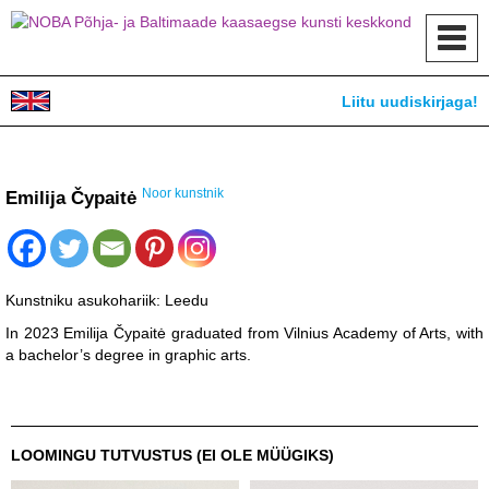
Toggl
navig
Liitu uudiskirjaga!
Noor kunstnik
Emilija Čypaitė
Kunstniku asukohariik:
Leedu
In 2023 Emilija Čypaitė graduated from Vilnius Academy of Arts, with
a bachelor’s degree in graphic arts.
LOOMINGU TUTVUSTUS (EI OLE MÜÜGIKS)