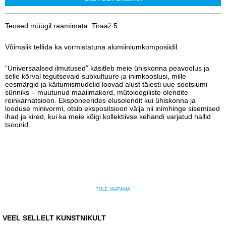
Teosed müügil raamimata. Tiraaž 5
Võimalik tellida ka vormistatuna alumiiniumkomposiidil.
“Universaalsed ilmutused” käsitleb meie ühiskonna peavoolus ja
selle kõrval tegutsevaid subkultuure ja inimkooslusi, mille
eesmärgid ja käitumismudelid loovad alust täiesti uue sootsiumi
sünniks – muutunud maailmakord, mütoloogiliste olendite
reinkarnatsioon. Eksponeerides elusolendit kui ühiskonna ja
looduse minivormi, otsib ekspositsioon välja nii inimhinge sisemised
ihad ja kired, kui ka meie kõigi kollektiivse kehandi varjatud hallid
tsoonid.
TULE VAATAMA
VEEL SELLELT KUNSTNIKULT