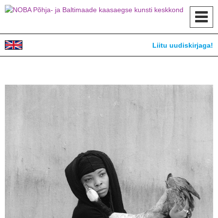
Toggl
navig
Liitu uudiskirjaga!