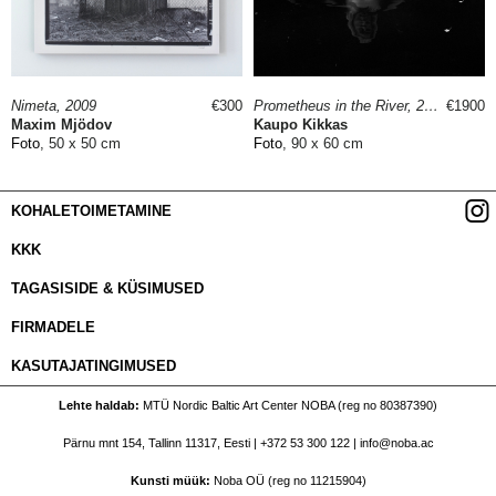
Nimeta, 2009
€300
Prometheus in the River, 2018
€1900
Maxim Mjödov
Kaupo Kikkas
Foto
, 50 x 50 cm
Foto
, 90 x 60 cm
KOHALETOIMETAMINE
KKK
TAGASISIDE & KÜSIMUSED
FIRMADELE
KASUTAJATINGIMUSED
Lehte haldab
MTÜ Nordic Baltic Art Center NOBA (reg no 80387390)
Pärnu mnt 154, Tallinn 11317, Eesti |
+372 53 300 122
|
info@noba.ac
Kunsti müük
Noba OÜ (reg no 11215904)