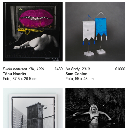
Pildid näituselt XIII, 1991
€450
No Body, 2019
€1000
Tõnu Noorits
Sam Conlon
Foto
, 37.5 x 26.5 cm
Foto
, 55 x 45 cm