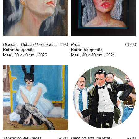
Blondie – Debbie Harry portree
€390
Pruut
€1200
Katrin Valgemäe
Katrin Valgemäe
Maal
, 50 x 40 cm , 2025
Maal
, 40 x 40 cm , 2024
Jänkud on alati moes
€500
Dancing with the Wolf
€700