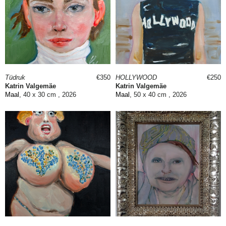
Tüdruk
€350
HOLLYWOOD
€250
Katrin Valgemäe
Katrin Valgemäe
Maal
, 40 x 30 cm , 2026
Maal
, 50 x 40 cm , 2026