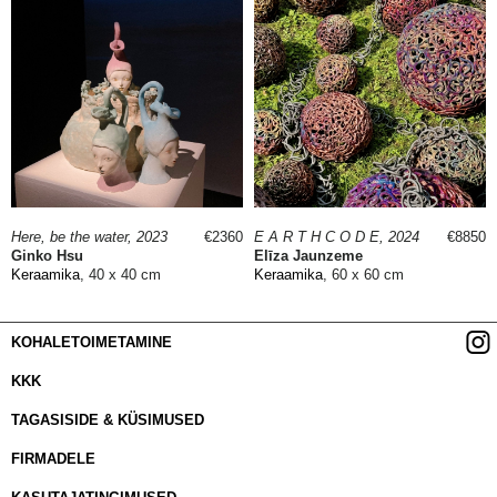
Here, be the water, 2023
€2360
E A R T H C O D E, 2024
€8850
Ginko Hsu
Elīza Jaunzeme
Keraamika
, 40 x 40 cm
Keraamika
, 60 x 60 cm
KOHALETOIMETAMINE
KKK
TAGASISIDE & KÜSIMUSED
FIRMADELE