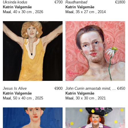
Üksinda kodus
€700
Raudhambad
€1800
Katrin Valgemäe
Katrin Valgemäe
Maal
, 40 x 30 cm , 2026
Maal
, 35 x 27 cm , 2014
Jesus Is Alive
€900
John Currin armastab mind, ei armasta...
€450
Katrin Valgemäe
Katrin Valgemäe
Maal
, 50 x 40 cm , 2025
Maal
, 30 x 30 cm , 2021