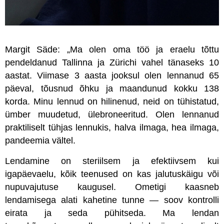
Margit Säde: „Ma olen oma töö ja eraelu tõttu
pendeldanud Tallinna ja Zürichi vahel tänaseks 10
aastat. Viimase 3 aasta jooksul olen lennanud 65
päeval, tõusnud õhku ja maandunud kokku 138
korda. Minu lennud on hilinenud, neid on tühistatud,
ümber muudetud, ülebroneeritud. Olen lennanud
praktiliselt tühjas lennukis, halva ilmaga, hea ilmaga,
pandeemia vältel.
Lendamine on steriilsem ja efektiivsem kui
igapäevaelu, kõik teenused on kas jalutuskäigu või
nupuvajutuse kaugusel. Ometigi kaasneb
lendamisega alati kahetine tunne — soov kontrolli
eirata ja seda pühitseda. Ma lendan