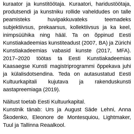
kuraator ja kunstitöötaja. Kuraatori, haridustöötaja,
produtsendi ja kunstniku rollide vaheldudes on talle
peamisteks huvipakkuvateks teemadeks
subjektiivsus, prekaarsus, kollektiivsus ja ka keel,
inimpsüühika ning hääl. Ta on õppinud Eesti
Kunstiakadeemias kunstiteadust (2007, BA) ja Zürichi
Kunstiakadeemias vabasid kunste (2017, MFA).
2017–2020 töötas ta Eesti Kunstiakadeemias
Kaasaegse Kunsti magistriprogrammi õppekava juhi
ja külalisdotsendina. Teda on autasustatud Eesti
Kultuurkapitali kujutava ja rakenduskunsti
aastapreemiaga (2019).
Näitust toetab Eesti Kultuurkapital.
Kunstnik tänab: Urs ja August Säde Lehni, Anna
Škodenko, Eleonore de Montesquiou, Lightmaker,
Tuul ja Tallinna Reaalkool.