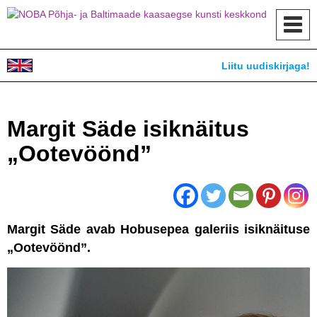
Toggl
navig
Liitu uudiskirjaga!
Margit Säde isiknäitus
„Ootevöönd”
Margit Säde avab Hobusepea galeriis isiknäituse
„Ootevöönd”.