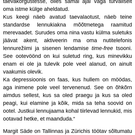
taevakõrgustesse, olles samal ajal väga turvaliselt
oma istme külge aheldatud.
Kus keegi näeb avatud taevalaotust, näeb teine
standardse lennukiakna mõõtmetega raamitud
merevaadet. Surudes oma nina vastu külma suletuks
jäävat akent, aktiveerin ma oma nutitelefonis
lennurežiimi ja sisenen lendamise
time-free
tsooni.
See ootevöönd on kui suletud ring, kus minevikku
enam ei ole ja tulevik pole veel alanud, on ainult
vaakumis olevik.
Ka depressioonis on faas, kus hullem on möödas,
aga inimene pole veel tervenenud. See on õhkõrn
aimdus sellest, kus sa oled praegu ja kus sa oled
peagi, kui elamine ja kõik, mida sa teha soovid on
ootel. Justkui lennujaama kohal tiirlevad lennukid, mis
ootavad hetke, et maanduda.“
Margit Säde on Tallinnas ja Zürichis töötav sõltumatu